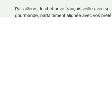
Par ailleurs, le chef privé français veille avec soi
gourmande, parfaitement alignée avec vos préfér
gastronomique unique et personnalisée. Son obje