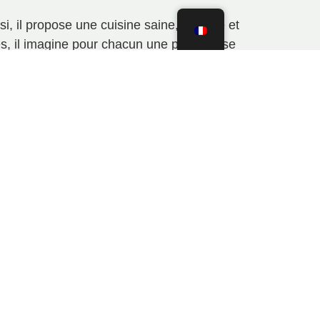
nsi, il propose une cuisine saine, raffinée et
es, il imagine pour chacun une parenthèse
 savoureuse, et riche en émotions partagées.