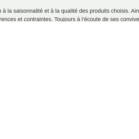
n à la saisonnalité et à la qualité des produits choisis. Ai
ences et contraintes. Toujours à l’écoute de ses conviv
ctif : faire de chaque repas une expérience mémorable,
- CHEF PRIVÉ -
PARIS - FRENCH RIVIERA -
GENÈVE - LONDRES - SINGAPOUR
Demande personnalisée